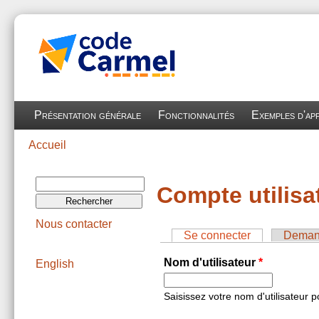
Aller au contenu principal
Présentation générale
Fonctionnalités
Exemples d'app
Accueil
Vous êtes ici
Rechercher
Compte utilisa
Formulaire
de recherche
Nous contacter
Se connecter
(onglet actif)
Demand
Onglets principaux
Nom d'utilisateur
*
English
Saisissez votre nom d'utilisateur